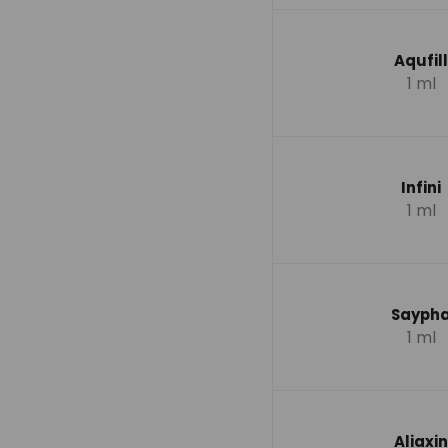
Aqufill
1 ml
Infini
1 ml
Sayph
1 ml
Aliaxin