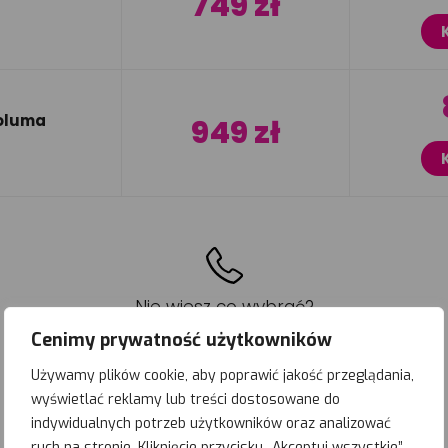
749 zł
oluma
949 zł
Nie wiesz co wybrać?
Jesteśmy od doradzania!
Cenimy prywatność użytkowników
+48 500 166 118
Używamy plików cookie, aby poprawić jakość przeglądania,
wyświetlać reklamy lub treści dostosowane do
indywidualnych potrzeb użytkowników oraz analizować
ruch na stronie. Kliknięcie przycisku „Akceptuj wszystkie”