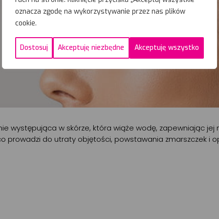
oznacza zgodę na wykorzystywanie przez nas plików
cookie.
Dostosuj
Akceptuję niezbędne
Akceptuję wszystko
ie występująca w skórze, która wiąże wodę, zapewniając jej na
o prowadzi do utraty objętości, powstawania zmarszczek i o