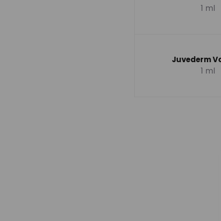
1 ml
Juvederm V
1 ml