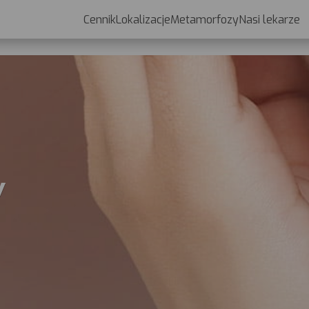
Cennik
Lokalizacje
Metamorfozy
Nasi lekarze
Cennik
Lokalizacje
y
Metamorfozy
Nasi lekarze