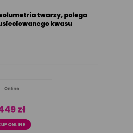
olumetria twarzy, polega
e usieciowanego kwasu
Online
449 zł
KUP ONLINE