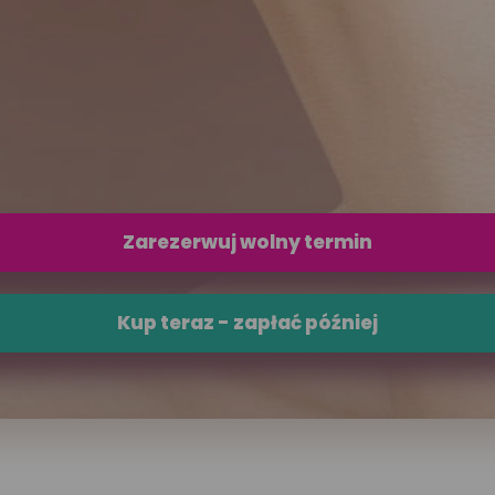
Umów wizytę
Zarezerwuj wolny termin
Kup teraz - zapłać później