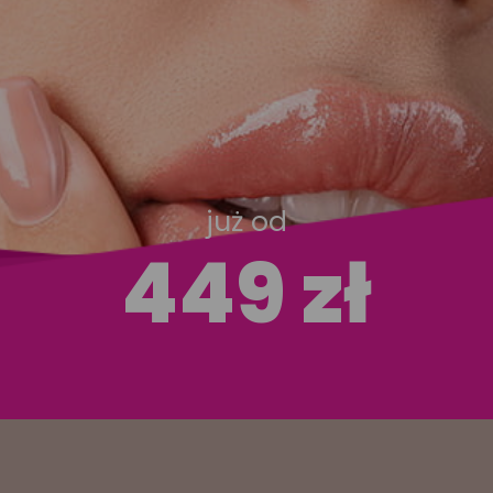
już od
449 zł