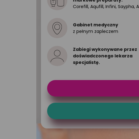
markowe preparaty:
Corefill, Aqufill, Infini, Sayph
Gabinet medyczny
z pełnym zapleczem
Zabiegi wykonywane przez
doświadczonego lekarza
specjalistę.