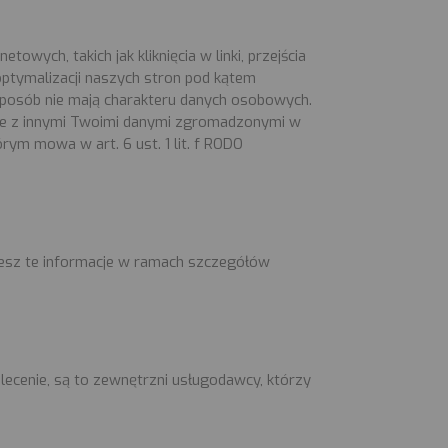
ych, takich jak kliknięcia w linki, przejścia
optymalizacji naszych stron pod kątem
sposób nie mają charakteru danych osobowych.
cje z innymi Twoimi danymi zgromadzonymi w
órym mowa w art. 6 ust. 1 lit. f RODO
iesz te informacje w ramach szczegółów
cenie, są to zewnętrzni usługodawcy, którzy