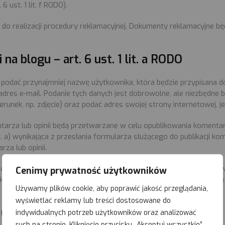
 ust. 1 lit. f RODO).
 do realizacji procedury reklamacyjnej. Dokumenty reklamacyjne 
na blogu – art. 6 ust. 1 lit. a RODO
 podać przynajmniej nazwę użytkownika, która będzie przypisana 
 adres e-mail. Podanie tych danych jest dobrowolne, ale niezbędne
unek, np. zdjęcie) oraz podać adres swojej strony internetowej, j
rza lub opinii będą przetwarzane w celu opublikowania komentarz
it. a) wynikająca z przesłania formularza służącego do publikacji ko
za lub opinii.
ępne na stronie przez czas jej dostępności w Internecie, chyba że
Cenimy prywatność użytkowników
ikować treść komentarza, jak również zmodyfikować przypisane do 
Używamy plików cookie, aby poprawić jakość przeglądania,
wyświetlać reklamy lub treści dostosowane do
6 ust. 1 lit. f RODO
indywidualnych potrzeb użytkowników oraz analizować
ruch na stronie. Kliknięcie przycisku „Akceptuj wszystkie”