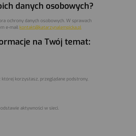
woich danych osobowych?
ktora ochrony danych osobowych. W sprawach
em e-mail
kontakt@katarzynalempicka.pl
ormacje na Twój temat:
z której korzystasz, przeglądane podstrony,
podstawie aktywności w sieci.