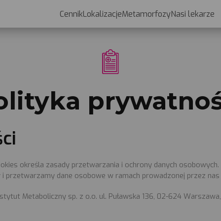
Cennik
Lokalizacje
Metamorfozy
Nasi lekarze
Cennik
olityka prywatnoś
Lokalizacje
ci
Metamorfozy
 Cookies określa zasady przetwarzania i ochrony danych osobowych
 i przetwarzamy dane osobowe w ramach prowadzonej przez nas d
Nasi lekarze
ytut Metaboliczny sp. z o.o. ul. Puławska 136, 02-624 Warszawa, 