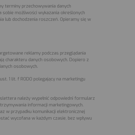
śmy terminy przechowywania danych
a sobie możliwości wykazania określonych
nia lub dochodzenia roszczeń. Opieramy się w
targetowane reklamy podczas przeglądania
mają charakteru danych osobowych. Dopiero z
 danych osobowych.
st. 1 lit. f RODO polegający na marketingu
slettera należy wypełnić odpowiedni formularz
 otrzymywania informacji marketingowych.
raz w przypadku komunikacji elektronicznej
zostać wycofana w każdym czasie, bez wpływu