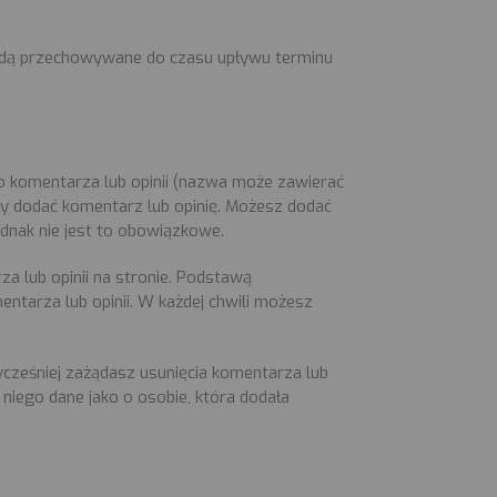
będą przechowywane do czasu upływu terminu
do komentarza lub opinii (nazwa może zawierać
 by dodać komentarz lub opinię. Możesz dodać
ednak nie jest to obowiązkowe.
a lub opinii na stronie. Podstawą
mentarza lub opinii. W każdej chwili możesz
 wcześniej zażądasz usunięcia komentarza lub
niego dane jako o osobie, która dodała