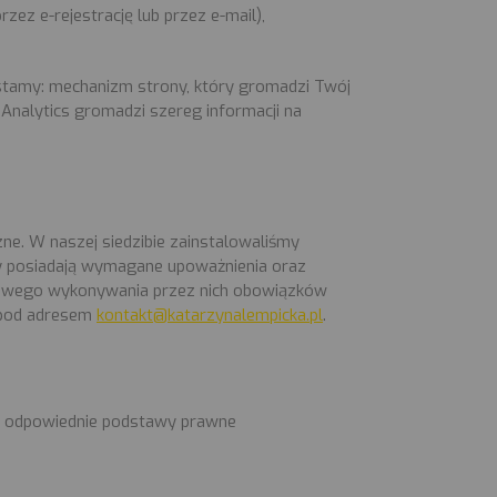
zez e-rejestrację lub przez e-mail),
stamy: mechanizm strony, który gromadzi Twój
 Analytics gromadzi szereg informacji na
e. W naszej siedzibie zainstalowaliśmy
cy posiadają wymagane upoważnienia oraz
idłowego wykonywania przez nich obowiązków
i pod adresem
kontakt@katarzynalempicka.pl
.
eż odpowiednie podstawy prawne