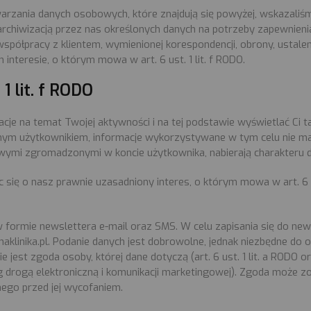
rzania danych osobowych, które znajdują się powyżej, wskazali
rchiwizacją przez nas określonych danych na potrzeby zapewnieni
spółpracy z klientem, wymienionej korespondencji, obrony, ustale
nteresie, o którym mowa w art. 6 ust. 1 lit. f RODO.
 1 lit. f RODO
je na temat Twojej aktywności i na tej podstawie wyświetlać Ci 
owanym użytkownikiem, informacje wykorzystywane w tym celu nie 
owymi zgromadzonymi w koncie użytkownika, nabierają charakteru
ąc się o nasz prawnie uzasadniony interes, o którym mowa w art. 6 u
formie newslettera e-mail oraz SMS. W celu zapisania się do new
aklinika.pl. Podanie danych jest dobrowolne, jednak niezbędne do
est zgoda osoby, której dane dotyczą (art. 6 ust. 1 lit. a RODO o
g drogą elektroniczną i komunikacji marketingowej). Zgoda może 
ego przed jej wycofaniem.