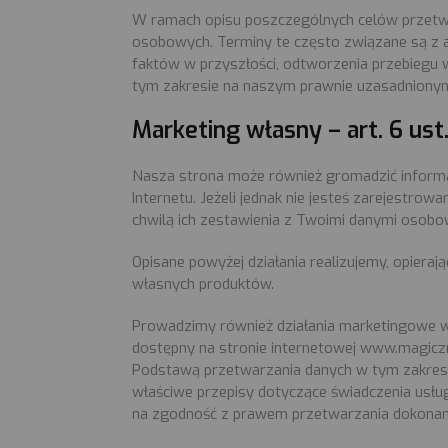
W ramach opisu poszczególnych celów przetwa
osobowych. Terminy te często związane są z a
faktów w przyszłości, odtworzenia przebiegu w
tym zakresie na naszym prawnie uzasadnionym i
Marketing własny – art. 6 ust.
Nasza strona może również gromadzić informac
Internetu. Jeżeli jednak nie jesteś zarejestr
chwilą ich zestawienia z Twoimi danymi osob
Opisane powyżej działania realizujemy, opieraj
własnych produktów.
Prowadzimy również działania marketingowe w 
dostępny na stronie internetowej www.magiczn
Podstawą przetwarzania danych w tym zakresie j
właściwe przepisy dotyczące świadczenia usłu
na zgodność z prawem przetwarzania dokonan