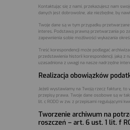
Kontaktując się z nami, przekazujesz nam swoj
danych jest dobrowolne, ale niezbędne, by naw
Twoje dane są w tym przypadku przetwarzane w 
interes. Podstawą prawną przetwarzania po zak
zapewnienia sobie możliwości wykazania określon
Treść korespondencji może podlegać archiwizacj
przedstawienia historii korespondencji, jaką z na
uzasadniona z uwagi na nasze nadrzędne intere
Realizacja obowiązków podatko
Jeżeli wystawiamy na Twoją rzecz fakturę, t
przepisy prawa. Twoje dane osobowe są w takie
lit. c RODO w zw. z przepisami regulującymi 
Tworzenie archiwum na potrze
roszczeń – art. 6 ust. 1 lit. f