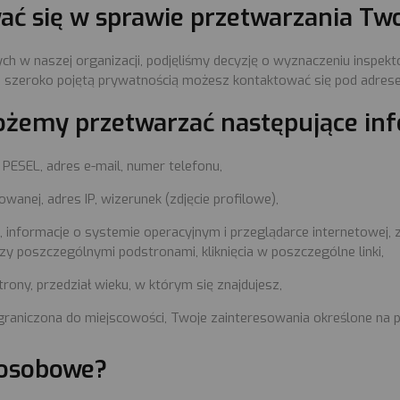
ać się w sprawie przetwarzania T
Umów wizytę
 w naszej organizacji, podjęliśmy decyzję o wyznaczeniu inspe
 szeroko pojętą prywatnością możesz kontaktować się pod adres
ożemy przetwarzać następujące inf
 PESEL, adres e-mail, numer telefonu,
wanej, adres IP, wizerunek (zdjęcie profilowe),
ś, informacje o systemie operacyjnym i przeglądarce internetowej, 
zy poszczególnymi podstronami, kliknięcia w poszczególne linki,
rony, przedział wieku, w którym się znajdujesz,
ograniczona do miejscowości, Twoje zainteresowania określone na 
osobowe?