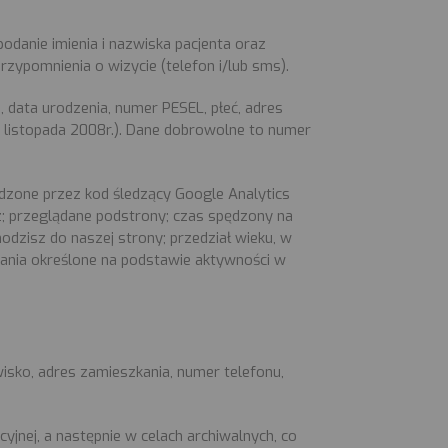
 podanie imienia i nazwiska pacjenta oraz
rzypomnienia o wizycie (telefon i/lub sms).
, data urodzenia, numer PESEL, płeć, adres
 listopada 2008r.). Dane dobrowolne to numer
dzone przez kod śledzący Google Analytics
sz; przeglądane podstrony; czas spędzony na
hodzisz do naszej strony; przedział wieku, w
owania określone na podstawie aktywności w
wisko, adres zamieszkania, numer telefonu,
jnej, a następnie w celach archiwalnych, co