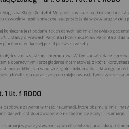
 Magiczna Klinika (Instytut Metaboliczny sp. z o.o.) niezbędne jest
 dzwonimy, jeżeli konieczne jest przełożenie wizyty oraz w celu p
onieczne jest podanie takich danych jak: imię i nazwisko pacjenta
25 Ustawy o Prawach Pacjenta i Rzeczniku Praw Pacjenta z dnia 6
 w placówce medycznej przed pierwszą wizytą.
nalytics z naszą stroną internetową. W ten sposób, dane zgroma
stemie operacyjnym i przeglądarce internetowej, z której korzysta
stronami; kliknięcia w poszczególne linki; źródło, z którego przec
bliżona lokalizacja ograniczona do miejscowości; Twoje zainteres
. 1 lit. f RODO
ne osobowe zawarte w treści reklamacji, które obejmują: imię i naz
ie danych jest dobrowolne, ale niezbędne, by złożyć reklamację.
klamacji wykorzystywane są w celu realizacji procedury reklamacy