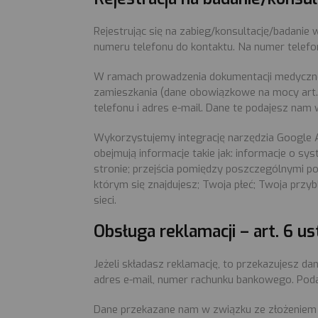
Rejestrując się na zabieg/konsultację/badanie w
numeru telefonu do kontaktu. Na numer telefonu
W ramach prowadzenia dokumentacji medycznej k
zamieszkania (dane obowiązkowe na mocy art. 
telefonu i adres e-mail. Dane te podajesz nam
Wykorzystujemy integrację narzędzia Google A
obejmują informacje takie jak: informacje o sy
stronie; przejścia pomiędzy poszczególnymi pod
którym się znajdujesz; Twoja płeć; Twoja przy
sieci.
Obsługa reklamacji – art. 6 ust
Jeżeli składasz reklamację, to przekazujesz da
adres e-mail, numer rachunku bankowego. Podan
Dane przekazane nam w związku ze złożeniem re