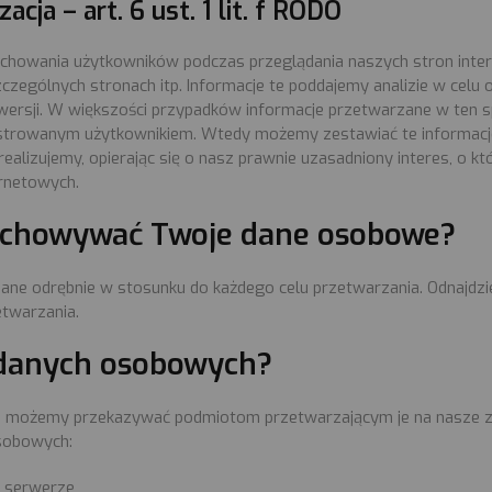
acja – art. 6 ust. 1 lit. f RODO
owania użytkowników podczas przeglądania naszych stron internetow
zególnych stronach itp. Informacje te poddajemy analizie w celu 
nwersji. W większości przypadków informacje przetwarzane w ten 
rejestrowanym użytkownikiem. Wtedy możemy zestawiać te informa
ealizujemy, opierając się o nasz prawnie uzasadniony interes, o kt
ernetowych.
echowywać Twoje dane osobowe?
ne odrębnie w stosunku do każdego celu przetwarzania. Odnajdz
twarzania.
 danych osobowych?
 możemy przekazywać podmiotom przetwarzającym je na nasze zle
osobowych:
 serwerze,