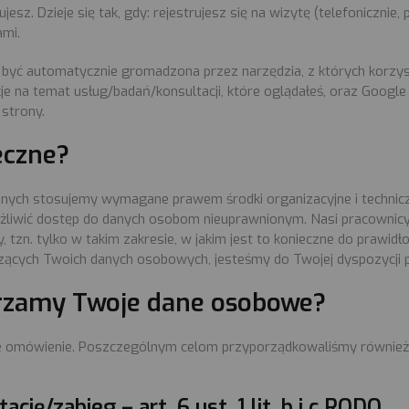
. Dzieje się tak, gdy: rejestrujesz się na wizytę (telefonicznie, pr
ami.
e być automatycznie gromadzona przez narzędzia, z których korzy
e na temat usług/badań/konsultacji, które oglądałeś, oraz Google
 strony.
eczne?
ych stosujemy wymagane prawem środki organizacyjne i techniczn
możliwić dostęp do danych osobom nieuprawnionym. Nasi pracowni
tzn. tylko w takim zakresie, w jakim jest to konieczne do praw
yczących Twoich danych osobowych, jesteśmy do Twojej dyspozycj
arzamy Twoje dane osobowe?
gółowe omówienie. Poszczególnym celom przyporządkowaliśmy równi
cję/zabieg – art. 6 ust. 1 lit. b i c RODO