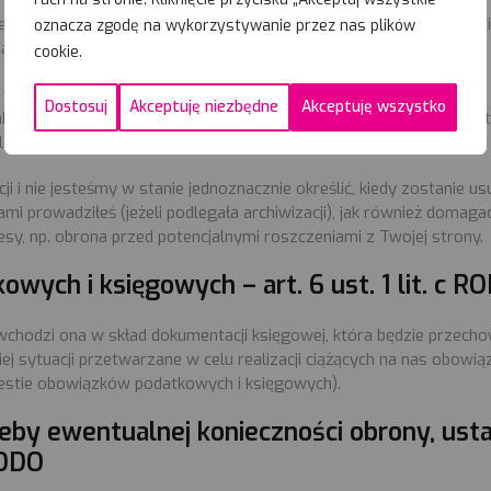
e dane osobowe zawarte w treści korespondencji, w szczególności 
oznacza zgodę na wykorzystywanie przez nas plików
iązać kontakt.
cookie.
celu kontaktu z Tobą, a podstawą przetwarzania jest art. 6 ust. 1
Dostosuj
Akceptuję niezbędne
Akceptuję wszystko
ończeniu kontaktu jest również nasz usprawiedliwiony cel w posta
ych faktów w przyszłości (art. 6 ust. 1 lit. f RODO).
i i nie jesteśmy w stanie jednoznacznie określić, kiedy zostanie 
mi prowadziłeś (jeżeli podlegała archiwizacji), jak również domagać s
sy, np. obrona przed potencjalnymi roszczeniami z Twojej strony.
wych i księgowych – art. 6 ust. 1 lit. c R
o wchodzi ona w skład dokumentacji księgowej, która będzie prze
j sytuacji przetwarzane w celu realizacji ciążących na nas obowią
kwestie obowiązków podatkowych i księgowych).
by ewentualnej konieczności obrony, usta
 RODO