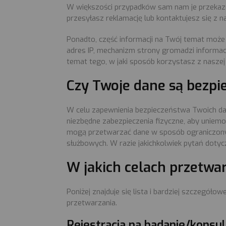
W większości przypadków sam nam je przekazujesz
przesyłasz reklamację lub kontaktujesz się z n
Ponadto, część informacji na Twój temat moż
adres IP, mechanizm strony gromadzi informacj
temat tego, w jaki sposób korzystasz z naszej
Czy Twoje dane są bezpi
W celu zapewnienia bezpieczeństwa Twoich dan
niezbędne zabezpieczenia fizyczne, aby unie
mogą przetwarzać dane w sposób ograniczony, 
służbowych. W razie jakichkolwiek pytań dot
W jakich celach przetw
Poniżej znajduje się lista i bardziej szcze
przetwarzania.
Rejestracja na badanie/konsulta