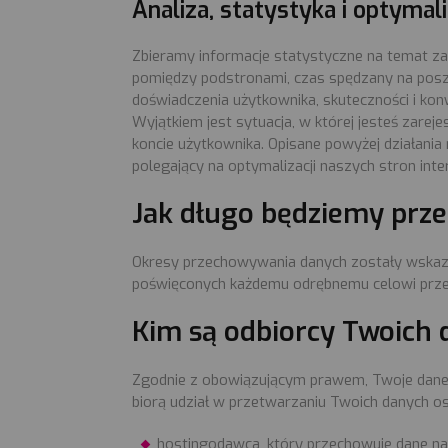
Analiza, statystyka i optymaliz
Zbieramy informacje statystyczne na temat zach
pomiędzy podstronami, czas spędzany na poszc
doświadczenia użytkownika, skuteczności i ko
Wyjątkiem jest sytuacja, w której jesteś za
koncie użytkownika. Opisane powyżej działania r
polegający na optymalizacji naszych stron int
Jak długo będziemy prz
Okresy przechowywania danych zostały wskaza
poświęconych każdemu odrębnemu celowi prze
Kim są odbiorcy Twoich
Zgodnie z obowiązującym prawem, Twoje dane
biorą udział w przetwarzaniu Twoich danych 
hostingodawca, który przechowuje dane na