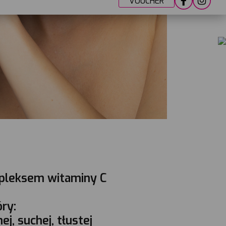
leksem witaminy C
ry:
j, suchej, tłustej