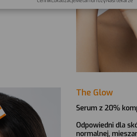
odziennie wieczorem. Zaleca
oznacza zgodę na wykorzystywanie przez nas plików
cookie.
Dostosuj
Akceptuję niezbędne
Akceptuję wszystko
The Glow
Serum z 20% komp
Odpowiedni dla skó
normalnej, mieszane