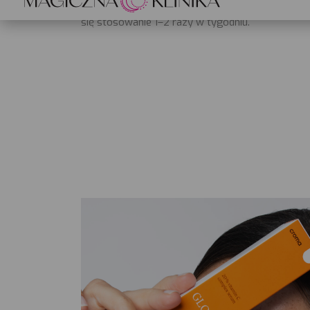
Dokładnie spłucz ciepłą wodą. Można stosować c
się stosowanie 1–2 razy w tygodniu.