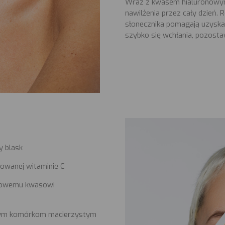
Wraz z kwasem hialuronowym
nawilżenia przez cały dzień. 
słonecznika pomagają uzyska
szybko się wchłania, pozostaw
y blask
zowanej witaminie C
czkowemu kwasowi
innym komórkom macierzystym