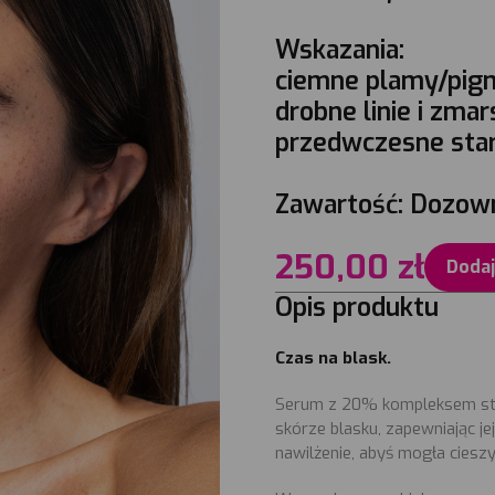
Wskazania:
ciemne plamy/pigm
drobne linie i zmars
przedwczesne star
Zawartość: Dozow
250,00
zł
Dodaj
Opis produktu
Czas na blask.
Serum z 20% kompleksem sta
skórze blasku, zapewniając j
nawilżenie, abyś mogła cieszy