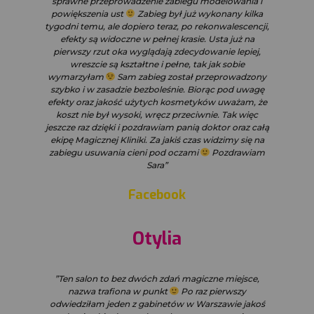
sprawne przeprowadzenie zabiegu modelowania i
powiększenia ust
Zabieg był już wykonany kilka
tygodni temu, ale dopiero teraz, po rekonwalescencji,
efekty są widoczne w pełnej krasie. Usta już na
pierwszy rzut oka wyglądają zdecydowanie lepiej,
wreszcie są kształtne i pełne, tak jak sobie
wymarzyłam
Sam zabieg został przeprowadzony
szybko i w zasadzie bezboleśnie. Biorąc pod uwagę
efekty oraz jakość użytych kosmetyków uważam, że
koszt nie był wysoki, wręcz przeciwnie. Tak więc
jeszcze raz dzięki i pozdrawiam panią doktor oraz całą
ekipę Magicznej Kliniki. Za jakiś czas widzimy się na
zabiegu usuwania cieni pod oczami
Pozdrawiam
Sara”
Facebook
Otylia
”Ten salon to bez dwóch zdań magiczne miejsce,
nazwa trafiona w punkt
Po raz pierwszy
odwiedziłam jeden z gabinetów w Warszawie jakoś