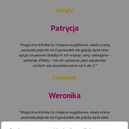
Google
Patrycja
”Magiczna Klinika to miejsce wyjątkowe. skala oceny
pozwala jedynie na 5 gwiazdek ale gdyby była taka
opcja na pewno dałabym ich więcej. ceny zabiegów –
petarda. Efekty – nie do opisania. jako pacjentka
czułam się zaopiekowana od A do Z.”
Facebook
Weronika
”Magiczna Klinika to miejsce wyjątkowe. skala oceny
pozwala jedynie na 5 gwiazdek ale gdyby była taka
opcja na pewno dałabym ich więcej. ceny zabiegów –
petarda. Efekty – nie do opisania. jako pacjentka