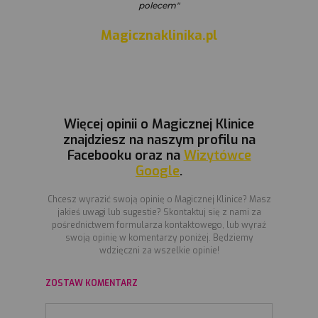
polecem"
Magicznaklinika.pl
Więcej opinii o Magicznej Klinice
znajdziesz na naszym profilu na
Facebooku oraz na
Wizytówce
Google
.
Chcesz wyrazić swoją opinię o Magicznej Klinice? Masz
jakieś uwagi lub sugestie? Skontaktuj się z nami za
pośrednictwem formularza kontaktowego, lub wyraź
swoją opinię w komentarzy poniżej. Będziemy
wdzięczni za wszelkie opinie!
ZOSTAW KOMENTARZ