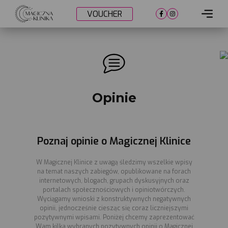
VOUCHER
Cennik
Lokalizacje
Metamorfozy
Opinie
Nasi lekarze
Umów wizytę
Poznaj opinie o Magicznej Klinice
W Magicznej Klinice z uwagą śledzimy wszelkie wpisy
na temat naszych zabiegów, opublikowane na forach
internetowych, blogach, grupach dyskusyjnych oraz
portalach społecznościowych i opiniotwórczych.
Wyciągamy wnioski z konstruktywnych negatywnych
opinii, jednocześnie ciesząc się coraz liczniejszymi
pozytywnymi wpisami. Poniżej chcemy zaprezentować
Wam kilka wybranych pozytywnych opinii o Magicznej