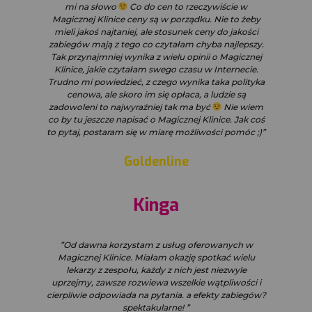
mi na słowo
Co do cen to rzeczywiście w
Magicznej Klinice ceny są w porządku. Nie to żeby
mieli jakoś najtaniej, ale stosunek ceny do jakości
zabiegów mają z tego co czytałam chyba najlepszy.
Tak przynajmniej wynika z wielu opinii o Magicznej
Klinice, jakie czytałam swego czasu w Internecie.
Trudno mi powiedzieć, z czego wynika taka polityka
cenowa, ale skoro im się opłaca, a ludzie są
zadowoleni to najwyraźniej tak ma być
Nie wiem
co by tu jeszcze napisać o Magicznej Klinice. Jak coś
to pytaj, postaram się w miarę możliwości pomóc ;)”
Goldenline
Kinga
”Od dawna korzystam z usług oferowanych w
Magicznej Klinice. Miałam okazję spotkać wielu
lekarzy z zespołu, każdy z nich jest niezwyle
uprzejmy, zawsze rozwiewa wszelkie wątpliwości i
cierpliwie odpowiada na pytania. a efekty zabiegów?
spektakularne! ”