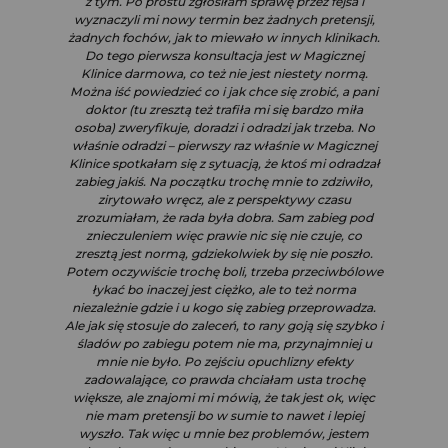
z tym. Po prostu zgłosiłam sprawę przez fejsa i
wyznaczyli mi nowy termin bez żadnych pretensji,
żadnych fochów, jak to miewało w innych klinikach.
Do tego pierwsza konsultacja jest w Magicznej
Klinice darmowa, co też nie jest niestety normą.
Można iść powiedzieć co i jak chce się zrobić, a pani
doktor (tu zresztą też trafiła mi się bardzo miła
osoba) zweryfikuje, doradzi i odradzi jak trzeba. No
właśnie odradzi – pierwszy raz właśnie w Magicznej
Klinice spotkałam się z sytuacją, że ktoś mi odradzał
zabieg jakiś. Na początku trochę mnie to zdziwiło,
zirytowało wręcz, ale z perspektywy czasu
zrozumiałam, że rada była dobra. Sam zabieg pod
znieczuleniem więc prawie nic się nie czuje, co
zresztą jest normą, gdziekolwiek by się nie poszło.
Potem oczywiście trochę boli, trzeba przeciwbólowe
łykać bo inaczej jest ciężko, ale to też norma
niezależnie gdzie i u kogo się zabieg przeprowadza.
Ale jak się stosuje do zaleceń, to rany goją się szybko i
śladów po zabiegu potem nie ma, przynajmniej u
mnie nie było. Po zejściu opuchlizny efekty
zadowalające, co prawda chciałam usta trochę
większe, ale znajomi mi mówią, że tak jest ok, więc
nie mam pretensji bo w sumie to nawet i lepiej
wyszło. Tak więc u mnie bez problemów, jestem