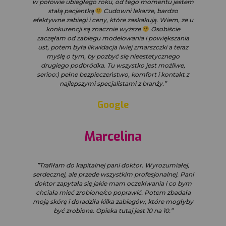
w połowie ubiegłego roku, od tego momentu jestem
stałą pacjentką
Cudowni lekarze, bardzo
efektywne zabiegi i ceny, które zaskakują. Wiem, ze u
konkurencji są znacznie wyższe
Osobiście
zaczęłam od zabiegu modelowania i powiększania
ust, potem była likwidacja lwiej zmarszczki a teraz
myślę o tym, by pozbyć się nieestetycznego
drugiego podbródka. Tu wszystko jest możliwe,
serioo:) pełne bezpieczeństwo, komfort i kontakt z
najlepszymi specjalistami z branży.”
Google
Marcelina
”Trafiłam do kapitalnej pani doktor. Wyrozumiałej,
serdecznej, ale przede wszystkim profesjonalnej. Pani
doktor zapytała się jakie mam oczekiwania i co bym
chciała mieć zrobione/co poprawić. Potem zbadała
moją skórę i doradziła kilka zabiegów, które mogłyby
być zrobione. Opieka tutaj jest 10 na 10.”