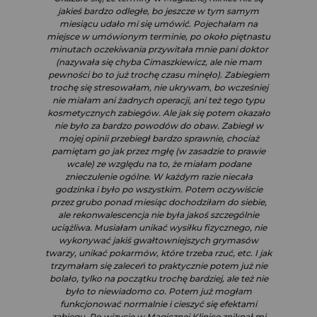
jakieś bardzo odległe, bo jeszcze w tym samym
miesiącu udało mi się umówić. Pojechałam na
miejsce w umówionym terminie, po około piętnastu
minutach oczekiwania przywitała mnie pani doktor
(nazywała się chyba Cimaszkiewicz, ale nie mam
pewności bo to już trochę czasu minęło). Zabiegiem
trochę się stresowałam, nie ukrywam, bo wcześniej
nie miałam ani żadnych operacji, ani też tego typu
kosmetycznych zabiegów. Ale jak się potem okazało
nie było za bardzo powodów do obaw. Zabiegł w
mojej opinii przebiegł bardzo sprawnie, chociaż
pamiętam go jak przez mgłę (w zasadzie to prawie
wcale) ze względu na to, że miałam podane
znieczulenie ogólne. W każdym razie niecała
godzinka i było po wszystkim. Potem oczywiście
przez grubo ponad miesiąc dochodziłam do siebie,
ale rekonwalescencja nie była jakoś szczególnie
uciążliwa. Musiałam unikać wysiłku fizycznego, nie
wykonywać jakiś gwałtowniejszych grymasów
twarzy, unikać pokarmów, które trzeba rzuć, etc. I jak
trzymałam się zaleceń to praktycznie potem już nie
bolało, tylko na początku trochę bardziej, ale też nie
było to niewiadomo co. Potem już mogłam
funkcjonować normalnie i cieszyć się efektami
zabiegu. Po wizycie w Magicznej Klinice zniknął mi