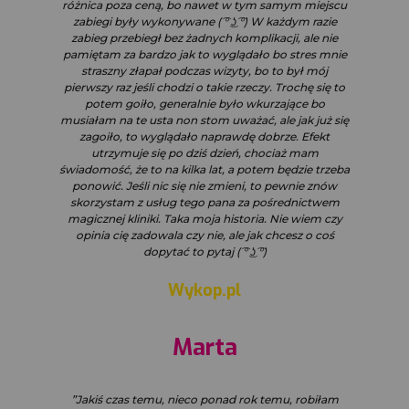
różnica poza ceną, bo nawet w tym samym miejscu
zabiegi były wykonywane ( ͡° ͜ʖ ͡°) W każdym razie
zabieg przebiegł bez żadnych komplikacji, ale nie
pamiętam za bardzo jak to wyglądało bo stres mnie
straszny złapał podczas wizyty, bo to był mój
pierwszy raz jeśli chodzi o takie rzeczy. Trochę się to
potem goiło, generalnie było wkurzające bo
musiałam na te usta non stom uważać, ale jak już się
zagoiło, to wyglądało naprawdę dobrze. Efekt
utrzymuje się po dziś dzień, chociaż mam
świadomość, że to na kilka lat, a potem będzie trzeba
ponowić. Jeśli nic się nie zmieni, to pewnie znów
skorzystam z usług tego pana za pośrednictwem
magicznej kliniki. Taka moja historia. Nie wiem czy
opinia cię zadowala czy nie, ale jak chcesz o coś
dopytać to pytaj ( ͡° ͜ʖ ͡°)
Wykop.pl
Marta
”Jakiś czas temu, nieco ponad rok temu, robiłam