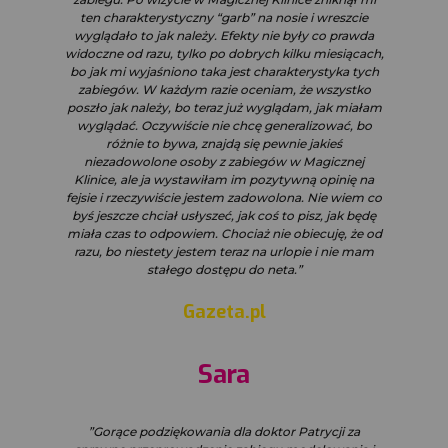
ten charakterystyczny “garb” na nosie i wreszcie
wyglądało to jak należy. Efekty nie były co prawda
widoczne od razu, tylko po dobrych kilku miesiącach,
bo jak mi wyjaśniono taka jest charakterystyka tych
zabiegów. W każdym razie oceniam, że wszystko
poszło jak należy, bo teraz już wyglądam, jak miałam
wyglądać. Oczywiście nie chcę generalizować, bo
różnie to bywa, znajdą się pewnie jakieś
niezadowolone osoby z zabiegów w Magicznej
Klinice, ale ja wystawiłam im pozytywną opinię na
fejsie i rzeczywiście jestem zadowolona. Nie wiem co
byś jeszcze chciał usłyszeć, jak coś to pisz, jak będę
miała czas to odpowiem. Chociaż nie obiecuję, że od
razu, bo niestety jestem teraz na urlopie i nie mam
stałego dostępu do neta.”
Gazeta.pl
Sara
”Gorące podziękowania dla doktor Patrycji za