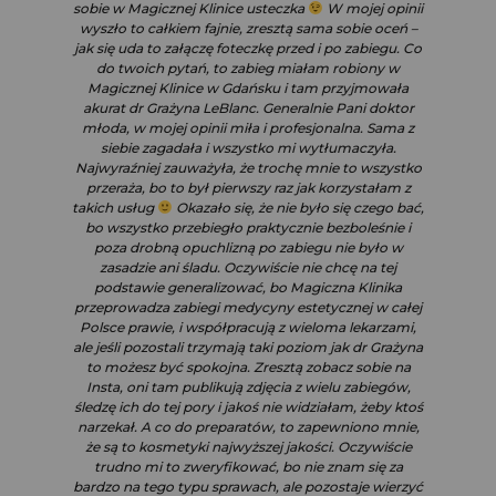
sobie w Magicznej Klinice usteczka
W mojej opinii
wyszło to całkiem fajnie, zresztą sama sobie oceń –
jak się uda to załączę foteczkę przed i po zabiegu. Co
do twoich pytań, to zabieg miałam robiony w
Magicznej Klinice w Gdańsku i tam przyjmowała
akurat dr Grażyna LeBlanc. Generalnie Pani doktor
młoda, w mojej opinii miła i profesjonalna. Sama z
siebie zagadała i wszystko mi wytłumaczyła.
Najwyraźniej zauważyła, że trochę mnie to wszystko
przeraża, bo to był pierwszy raz jak korzystałam z
takich usług
Okazało się, że nie było się czego bać,
bo wszystko przebiegło praktycznie bezboleśnie i
poza drobną opuchlizną po zabiegu nie było w
zasadzie ani śladu. Oczywiście nie chcę na tej
podstawie generalizować, bo Magiczna Klinika
przeprowadza zabiegi medycyny estetycznej w całej
Polsce prawie, i współpracują z wieloma lekarzami,
ale jeśli pozostali trzymają taki poziom jak dr Grażyna
to możesz być spokojna. Zresztą zobacz sobie na
Insta, oni tam publikują zdjęcia z wielu zabiegów,
śledzę ich do tej pory i jakoś nie widziałam, żeby ktoś
narzekał. A co do preparatów, to zapewniono mnie,
że są to kosmetyki najwyższej jakości. Oczywiście
trudno mi to zweryfikować, bo nie znam się za
bardzo na tego typu sprawach, ale pozostaje wierzyć