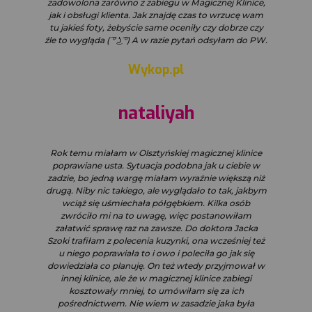
zadowolona zarówno z zabiegu w Magicznej Klinice,
jak i obsługi klienta. Jak znajdę czas to wrzucę wam
tu jakieś foty, żebyście same oceniły czy dobrze czy
źle to wygląda ( ͡° ͜ʖ ͡°) A w razie pytań odsyłam do PW.
Wykop.pl
nataliyah
Rok temu miałam w Olsztyńskiej magicznej klinice
poprawiane usta. Sytuacja podobna jak u ciebie w
zadzie, bo jedną wargę miałam wyraźnie większą niż
drugą. Niby nic takiego, ale wyglądało to tak, jakbym
wciąż się uśmiechała półgębkiem. Kilka osób
zwróciło mi na to uwagę, więc postanowiłam
załatwić sprawę raz na zawsze. Do doktora Jacka
Szoki trafiłam z polecenia kuzynki, ona wcześniej też
u niego poprawiała to i owo i poleciła go jak się
dowiedziała co planuję. On też wtedy przyjmował w
innej klinice, ale że w magicznej klinice zabiegi
kosztowały mniej, to umówiłam się za ich
pośrednictwem. Nie wiem w zasadzie jaka była