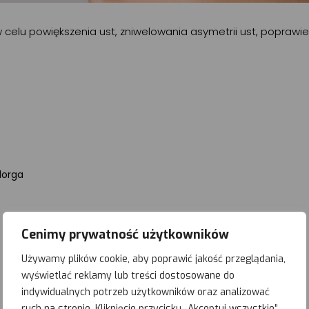
celu powiększenia ust, zniwelowania asymetrii ust, poprawieni
lorga
Cenimy prywatność użytkowników
Używamy plików cookie, aby poprawić jakość przeglądania,
wyświetlać reklamy lub treści dostosowane do
indywidualnych potrzeb użytkowników oraz analizować
ruch na stronie. Kliknięcie przycisku „Akceptuj wszystkie”