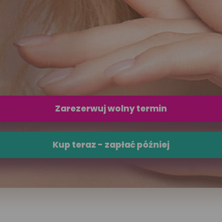
Umów wizytę
Zarezerwuj wolny termin
Kup teraz - zapłać później