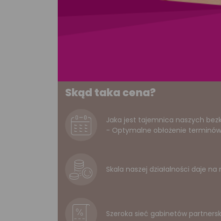
Skąd taka cena?
Jaka jest tajemnica naszych be
- Optymalne obłożenie terminów. 
Skala naszej działalności daje n
Szeroka sieć gabinetów partners