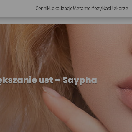
Cennik
Lokalizacje
Metamorfozy
Nasi lekarze
Cennik
Lokalizacje
ększanie ust – Saypha
Metamorfozy
Nasi lekarze