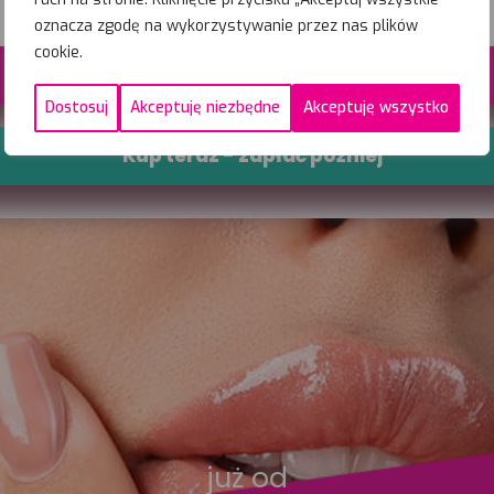
oznacza zgodę na wykorzystywanie przez nas plików
cookie.
Zarezerwuj wolny termin
Dostosuj
Akceptuję niezbędne
Akceptuję wszystko
Kup teraz - zapłać później
już od