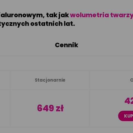
ialuronowym, tak jak
wolumetria twarz
ycznych ostatnich lat.
Cennik
Stacjonarnie
O
42
649 zł
KUP