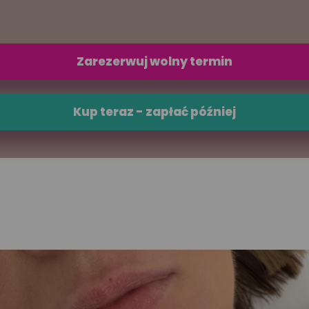
Zarezerwuj wolny termin
Kup teraz - zapłać później