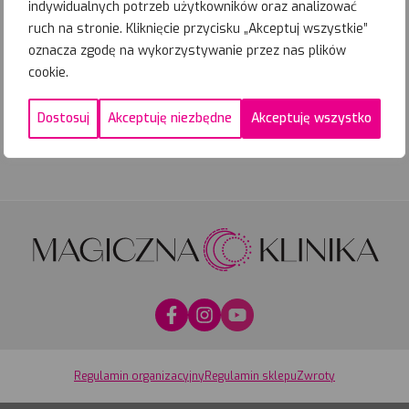
Najbliższe
indywidualnych potrzeb użytkowników oraz analizować
terminy
ruch na stronie. Kliknięcie przycisku „Akceptuj wszystkie”
24-09-
2026
PROMOCYJNE
oznacza zgodę na wykorzystywanie przez nas plików
Zapisz się
cookie.
Dostosuj
Akceptuję niezbędne
Akceptuję wszystko
Zadzwoń
Umów wizytę
Regulamin organizacyjny
Regulamin sklepu
Zwroty