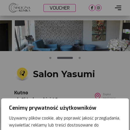
VOUCHER
Cennik
Lokalizacje
Metamorfozy
Nasi lekarze
Salon Yasumi
Umów wizytę
Kutno
Zapisz
lokalizację
ul. Skłodowskiej 46
Cenimy prywatność użytkowników
Używamy plików cookie, aby poprawić jakość przeglądania,
%
21-08-
2026
wyświetlać reklamy lub treści dostosowane do
Zapisz się