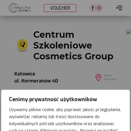
VOUCHER
Cennik
Centrum
Lokalizacje
Szkoleniowe
Metamorfozy
Cosmetics Group
Nasi lekarze
Katowice
Umów wizytę
Zapisz
lokalizację
ul. Kormoranów 40
Cenimy prywatność użytkowników
%
11-08-
2026
Zapisz się
Używamy plików cookie, aby poprawić jakość przeglądania,
Najbliższe
wyświetlać reklamy lub treści dostosowane do
terminy
indywidualnych potrzeb użytkowników oraz analizować
25-08-
2026
PROMOCYJNE
Zapisz się
ruch na stronie. Kliknięcie przycisku „Akceptuj wszystkie”