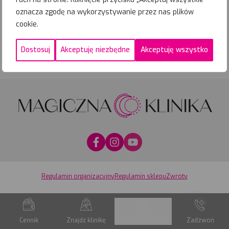
oznacza zgodę na wykorzystywanie przez nas plików
cookie.
Zadzwoń
Umów wizytę
Dostosuj
Akceptuję niezbędne
Akceptuję wszystko
Regulamin organizacyjny
Regulamin sklepu
Zwroty
Cennik
Znajdź klinikę
Umów wizytę
Zadzwoń