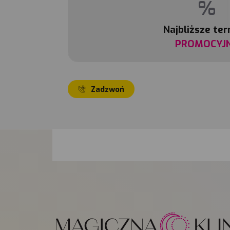
%
Najbliższe te
PROMOCYJ
Zadzwoń