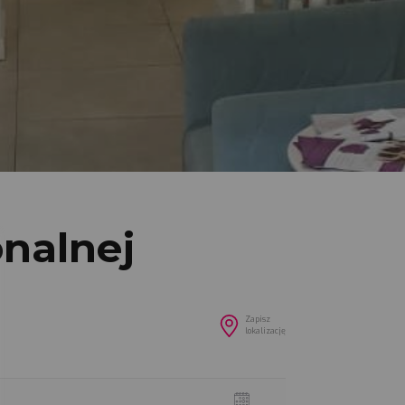
onalnej
Zapisz
lokalizację