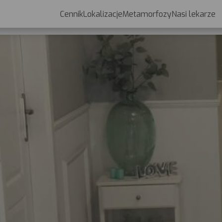
Cennik
Lokalizacje
Metamorfozy
Nasi lekarze
Cennik
Lokalizacje
Metamorfozy
Nasi lekarze