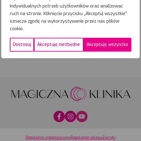
%
14-08-
2026
Zapisz się
indywidualnych potrzeb użytkowników oraz analizować
Najbliższe
ruch na stronie. Kliknięcie przycisku „Akceptuj wszystkie”
terminy
oznacza zgodę na wykorzystywanie przez nas plików
02-09-
2026
PROMOCYJNE
Zapisz się
cookie.
Dostosuj
Akceptuję niezbędne
Akceptuję wszystko
Zadzwoń
Umów wizytę
Regulamin organizacyjny
Regulamin sklepu
Zwroty