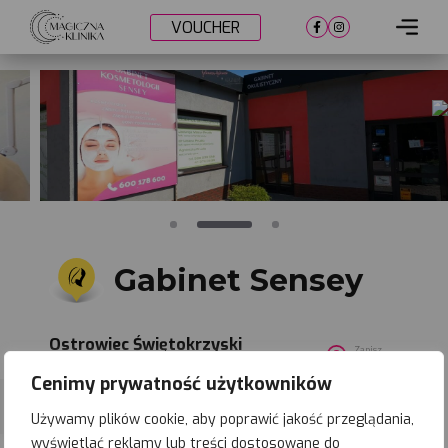
VOUCHER
Cennik
Lokalizacje
Metamorfozy
Nasi lekarze
Umów wizytę
Gabinet Sensey
Ostrowiec Świętokrzyski
Zapisz
lokalizację
ul. Mickiewicza 24
Cenimy prywatność użytkowników
Używamy plików cookie, aby poprawić jakość przeglądania,
wyświetlać reklamy lub treści dostosowane do