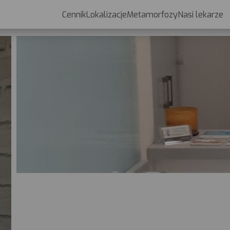
Cennik
Lokalizacje
Metamorfozy
Nasi lekarze
Cennik
Lokalizacje
Metamorfozy
Nasi lekarze