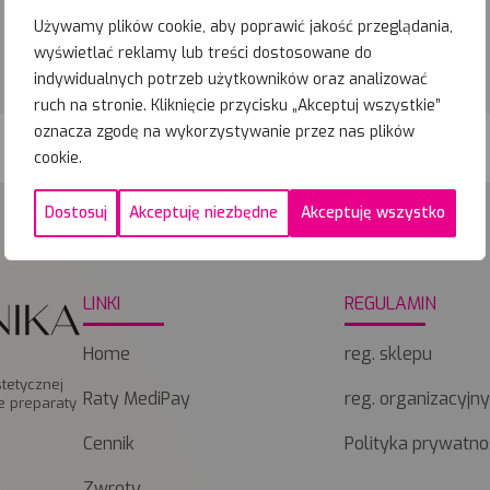
Umów wizytę
Używamy plików cookie, aby poprawić jakość przeglądania,
wyświetlać reklamy lub treści dostosowane do
indywidualnych potrzeb użytkowników oraz analizować
ruch na stronie. Kliknięcie przycisku „Akceptuj wszystkie”
oznacza zgodę na wykorzystywanie przez nas plików
Regulamin organizacyjny
Regulamin sklepu
Zwroty
cookie.
Dostosuj
Akceptuję niezbędne
Akceptuję wszystko
LINKI
REGULAMIN
Home
reg. sklepu
tetycznej
Raty MediPay
reg. organizacyjn
e preparaty
Cennik
Polityka prywatno
Zwroty