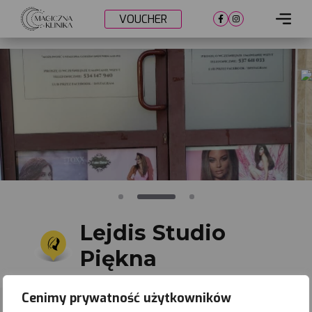
VOUCHER
Cennik
Lokalizacje
Metamorfozy
Nasi lekarze
Umów wizytę
Lejdis Studio
Piękna
Cenimy prywatność użytkowników
Dąbrowa Tarnowska
Zapisz