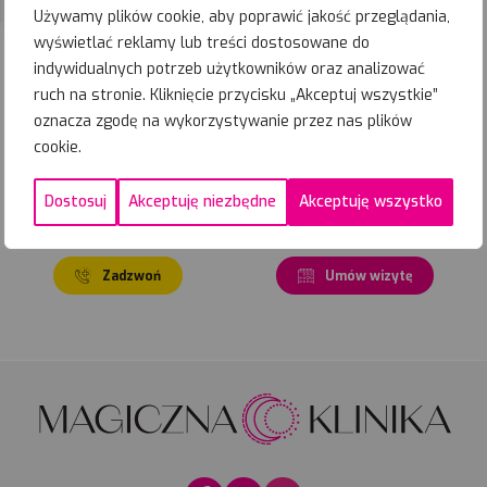
lokalizację
ul. Polna 4
Używamy plików cookie, aby poprawić jakość przeglądania,
wyświetlać reklamy lub treści dostosowane do
indywidualnych potrzeb użytkowników oraz analizować
%
ruch na stronie. Kliknięcie przycisku „Akceptuj wszystkie”
02-09-
2026
Zapisz się
oznacza zgodę na wykorzystywanie przez nas plików
Najbliższe
cookie.
terminy
PROMOCYJNE
Dostosuj
Akceptuję niezbędne
Akceptuję wszystko
Zadzwoń
Umów wizytę