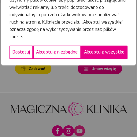
Używamy plików cookie, aby poprawić jakość przeglądania,
wyświetlać reklamy lub treści dostosowane do
indywidualnych potrzeb użytkowników oraz analizować
%
19-08-
2026
Zapisz się
ruch na stronie. Kliknięcie przycisku „Akceptuj wszystkie”
Najbliższe
oznacza zgodę na wykorzystywanie przez nas plików
terminy
cookie.
01-09-
2026
PROMOCYJNE
Zapisz się
Dostosuj
Akceptuję niezbędne
Akceptuję wszystko
Zadzwoń
Umów wizytę