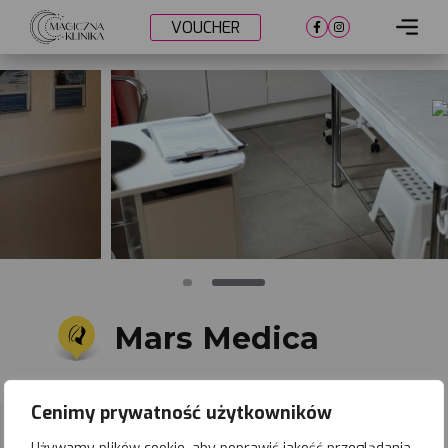
VOUCHER
Cennik
Lokalizacje
Metamorfozy
Nasi lekarze
Umów wizytę
Mars Medica
Legnica
Cenimy prywatność użytkowników
Zapisz
lokalizację
ul. Marsa 1a