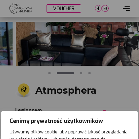
VOUCHER
Cennik
Lokalizacje
Metamorfozy
Nasi lekarze
Umów wizytę
Atmosphera
Legionowo
Zapisz
lokalizację
ul. Zegrzyńska 1D
Cenimy prywatność użytkowników
Używamy plików cookie, aby poprawić jakość przeglądania,