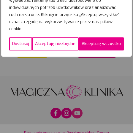
wyświetlać reklamy lub treści dostosowane do
%
05-09-
2026
Zapisz się
indywidualnych potrzeb użytkowników oraz analizować
Najbliższe
ruch na stronie. Kliknięcie przycisku „Akceptuj wszystkie”
terminy
oznacza zgodę na wykorzystywanie przez nas plików
PROMOCYJNE
cookie.
Dostosuj
Akceptuję niezbędne
Akceptuję wszystko
Zadzwoń
Umów wizytę
Regulamin organizacyjny
Regulamin sklepu
Zwroty