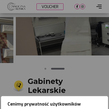
VOUCHER
Cennik
Lokalizacje
Metamorfozy
Nasi lekarze
Umów wizytę
Gabinety
Lekarskie
Cenimy prywatność użytkowników
Gliwice
Zapisz