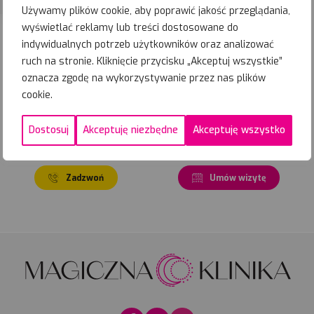
lokalizację
ul. Daszyńskiego 28/1
Używamy plików cookie, aby poprawić jakość przeglądania,
wyświetlać reklamy lub treści dostosowane do
indywidualnych potrzeb użytkowników oraz analizować
%
ruch na stronie. Kliknięcie przycisku „Akceptuj wszystkie”
14-08-
2026
Zapisz się
oznacza zgodę na wykorzystywanie przez nas plików
Najbliższe
cookie.
terminy
27-08-
2026
PROMOCYJNE
Zapisz się
Dostosuj
Akceptuję niezbędne
Akceptuję wszystko
Zadzwoń
Umów wizytę